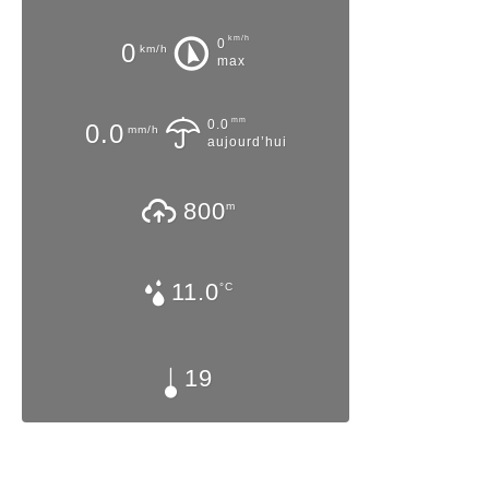
km/h
0
0
km/h
max
mm
0.0
0.0
mm/h
aujourd’hui
800
m
11.0
°C
19