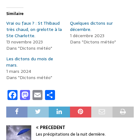
Similaire
Vrai ou faux ? : St Thibaud
Quelques dictons sur
très chaud, on grelotte à la
décembre.
Ste Charlotte.
1 décembre 2023
13 novembre 2023
Dans "Dictons météo"
Dans "Dictons météo"
Les dictons du mois de
mars.
1 mars 2024
Dans "Dictons météo"
F
M
E
P
a
a
m
ar
c
st
ai
ta
e
o
l
g
PRÉCÉDENT
b
d
er
Les précipitations de la nuit dernière.