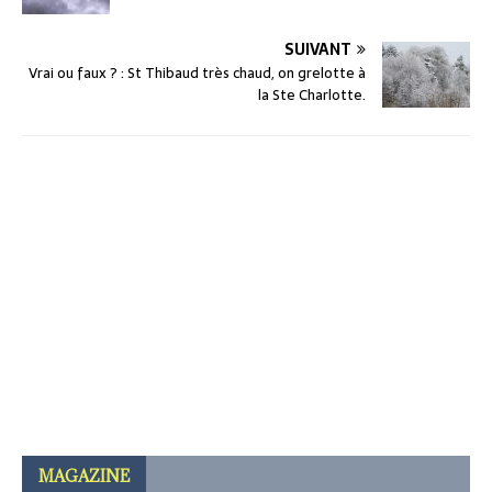
o
o
o
n
SUIVANT
k
Vrai ou faux ? : St Thibaud très chaud, on grelotte à
la Ste Charlotte.
MAGAZINE