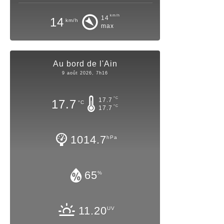
km/h
14
14
km/h
max
Au bord de l'Ain
9 août 2026, 7h16
°C
17.7
17.7
°C
°C
17.7
1014.7
hPa
65
%
11.20
UV